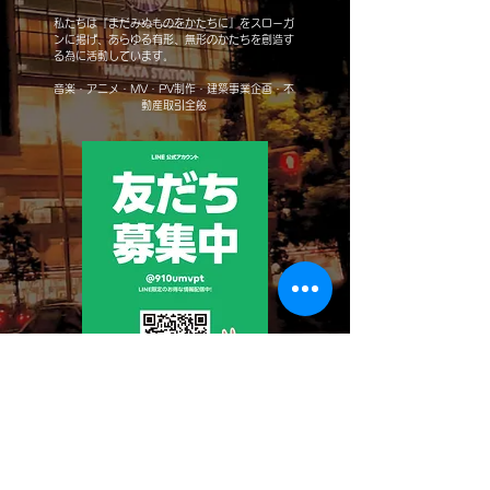
​私たちは『まだみぬものをかたちに』をスローガ
ンに掲げ、あらゆる有形、無形のかたちを創造す
る為に活動しています。
音楽・アニメ・MV・PV制作・建築事業企画・不
動産取引全般
Bunnys Co., Ltd.